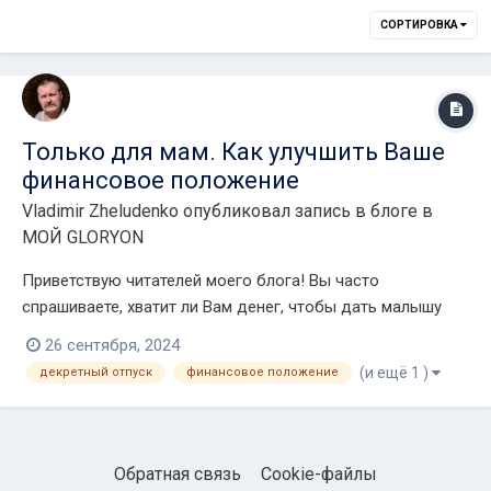
СОРТИРОВКА
Только для мам. Как улучшить Ваше
финансовое положение
Vladimir Zheludenko
опубликовал запись в блоге в
МОЙ GLORYON
Приветствую читателей моего блога! Вы часто
спрашиваете, хватит ли Вам денег, чтобы дать малышу
все, что нужно? Вы уже отказались от дорогих игрушек и
26 сентября, 2024
детской одежды модных марок, и покупаете только
(и ещё 1 )
декретный отпуск
финансовое положение
самое простое и необходимое. И все равно каждый
месяц набегает приличная сумма. Зарпла...
Обратная связь
Cookie-файлы