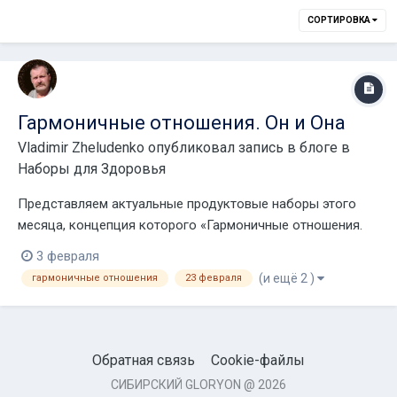
СОРТИРОВКА
Гармоничные отношения. Он и Она
Vladimir Zheludenko
опубликовал запись в блоге в
Наборы для Здоровья
Представляем актуальные продуктовые наборы этого
месяца, концепция которого «Гармоничные отношения.
Он и Она» в преддверии 23 февраля и 8 марта. Сейчас
3 февраля
самое время задуматься о грядущих праздниках 23
(и ещё 2 )
гармоничные отношения
23 февраля
февраля и 8 марта и приступить к выбору подарков для
любимых мужчин и очаровательных женщин....
Обратная связь
Cookie-файлы
СИБИРСКИЙ GLORYON @ 2026