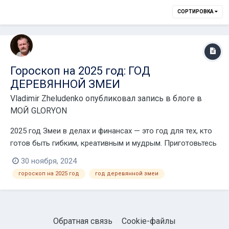
СОРТИРОВКА
Гороскоп на 2025 год: ГОД
ДЕРЕВЯННОЙ ЗМЕИ
Vladimir Zheludenko
опубликовал запись в блоге в
МОЙ GLORYON
2025 год Змеи в делах и финансах — это год для тех, кто
готов быть гибким, креативным и мудрым. Приготовьтесь
к виражам на крутых карьерных тропах и денежным
30 ноября, 2024
сюрпризам. goroskop-25_v_zheludenko.mp4 Овен Для
гороскоп на 2025 год
год деревянной змеи
Овнов 2025 год пройдет под девизом «вперед к цели...
Обратная связь
Cookie-файлы