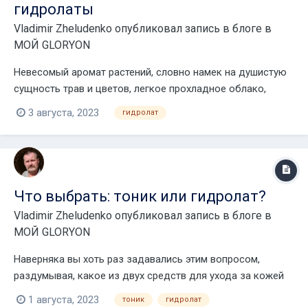
гидролаты
Vladimir Zheludenko
опубликовал запись в блоге в
МОЙ GLORYON
Невесомый аромат растений, словно намек на душистую
сущность трав и цветов, легкое прохладное облако,
которое освежает и тонизирует кожу, как горный воздух,
3 августа, 2023
гидролат
наполненный цветением. Флоральные воды — поэзия
чистой воды, уверены, что они должны быть у каждой
девушки, чтобы добавить к ритуалу ухода за с...
Что выбрать: тоник или гидролат?
Vladimir Zheludenko
опубликовал запись в блоге в
МОЙ GLORYON
Наверняка вы хоть раз задавались этим вопросом,
раздумывая, какое из двух средств для ухода за кожей
приобрести. Кажется, что они почти одинаковые. Или
1 августа, 2023
тоник
гидролат