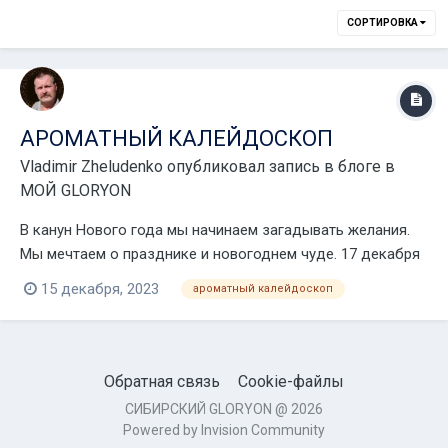
СОРТИРОВКА
АРОМАТНЫЙ КАЛЕЙДОСКОП
Vladimir Zheludenko
опубликовал запись в блоге в
МОЙ GLORYON
В канун Нового года мы начинаем загадывать желания.
Мы мечтаем о празднике и новогоднем чуде. 17 декабря
в 11 мск на необъятной территории онлайн пространства
15 декабря, 2023
ароматный калейдоскоп
пройдёт праздничное событие "Ароматный
калейдоскоп", которое создаст атмосферу чудесной
сказки, в которой мечты обязательно сбываются!...
Обратная связь
Cookie-файлы
СИБИРСКИЙ GLORYON @ 2026
Powered by Invision Community