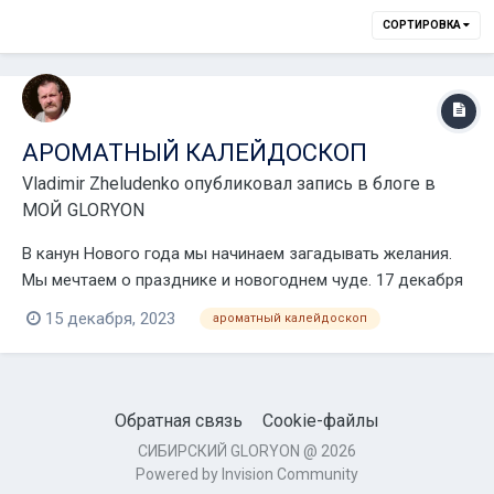
СОРТИРОВКА
АРОМАТНЫЙ КАЛЕЙДОСКОП
Vladimir Zheludenko
опубликовал запись в блоге в
МОЙ GLORYON
В канун Нового года мы начинаем загадывать желания.
Мы мечтаем о празднике и новогоднем чуде. 17 декабря
в 11 мск на необъятной территории онлайн пространства
15 декабря, 2023
ароматный калейдоскоп
пройдёт праздничное событие "Ароматный
калейдоскоп", которое создаст атмосферу чудесной
сказки, в которой мечты обязательно сбываются!...
Обратная связь
Cookie-файлы
СИБИРСКИЙ GLORYON @ 2026
Powered by Invision Community