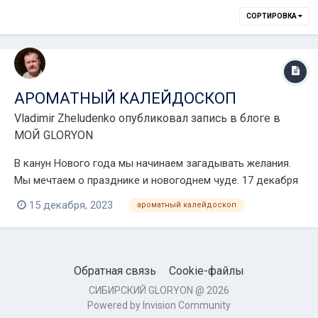
СОРТИРОВКА
АРОМАТНЫЙ КАЛЕЙДОСКОП
Vladimir Zheludenko
опубликовал запись в блоге в
МОЙ GLORYON
В канун Нового года мы начинаем загадывать желания.
Мы мечтаем о празднике и новогоднем чуде. 17 декабря
в 11 мск на необъятной территории онлайн пространства
15 декабря, 2023
ароматный калейдоскоп
пройдёт праздничное событие "Ароматный
калейдоскоп", которое создаст атмосферу чудесной
сказки, в которой мечты обязательно сбываются!...
Обратная связь
Cookie-файлы
СИБИРСКИЙ GLORYON @ 2026
Powered by Invision Community