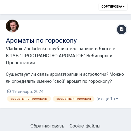
СОРТИРОВКА
Ароматы по гороскопу
Vladimir Zheludenko
опубликовал запись в блоге в
КЛУБ "ПРОСТРАНСТВО АРОМАТОВ" Вебинары и
Презентации
Существует ли связь ароматерапии и астрологии? Можно
ли определить именно "свой" аромат по гороскопу?
Современные астрологи утверждают, что обладают
19 января, 2024
сокровенными знаниями по части, касающейся перечня
(и ещё 1 )
ароматы по гороскопу
ароматный гороскоп
эфирных масел, подходящих каждому из знаков Зодиака.
Проведенные ароматерапевтами тесты во многом по...
Обратная связь
Cookie-файлы