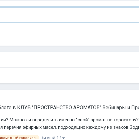
блоге в
КЛУБ "ПРОСТРАНСТВО АРОМАТОВ" Вебинары и Пр
гии? Можно ли определить именно "свой" аромат по гороскопу
я перечня эфирных масел, подходящих каждому из знаков Зод
(и ещё 1 )
ароматный гороскоп