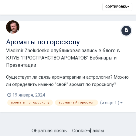
СОРТИРОВКА
Ароматы по гороскопу
Vladimir Zheludenko
опубликовал запись в блоге в
КЛУБ "ПРОСТРАНСТВО АРОМАТОВ" Вебинары и
Презентации
Существует ли связь ароматерапии и астрологии? Можно
ли определить именно "свой" аромат по гороскопу?
Современные астрологи утверждают, что обладают
19 января, 2024
сокровенными знаниями по части, касающейся перечня
(и ещё 1 )
ароматы по гороскопу
ароматный гороскоп
эфирных масел, подходящих каждому из знаков Зодиака.
Проведенные ароматерапевтами тесты во многом по...
Обратная связь
Cookie-файлы