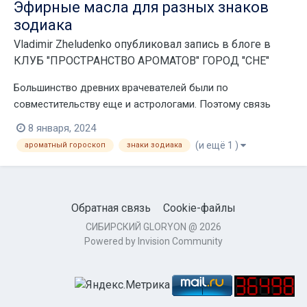
Эфирные масла для разных знаков
зодиака
Vladimir Zheludenko
опубликовал запись в блоге в
КЛУБ "ПРОСТРАНСТВО АРОМАТОВ" ГОРОД "CHE"
Большинство древних врачевателей были по
совместительству еще и астрологами. Поэтому связь
между астрологией и ароматерапией установилась и
8 января, 2024
закрепилась за много лет до нашей эры. Эфирные масла,
(и ещё 1 )
ароматный гороскоп
знаки зодиака
подобранные в соответствии с гороскопом, - не просто
приятные ароматы для принятия совместных ванн ил...
Обратная связь
Cookie-файлы
СИБИРСКИЙ GLORYON @ 2026
Powered by Invision Community