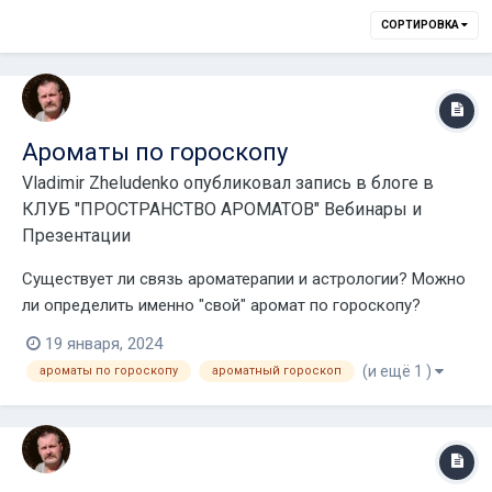
СОРТИРОВКА
Ароматы по гороскопу
Vladimir Zheludenko
опубликовал запись в блоге в
КЛУБ "ПРОСТРАНСТВО АРОМАТОВ" Вебинары и
Презентации
Существует ли связь ароматерапии и астрологии? Можно
ли определить именно "свой" аромат по гороскопу?
Современные астрологи утверждают, что обладают
19 января, 2024
сокровенными знаниями по части, касающейся перечня
(и ещё 1 )
ароматы по гороскопу
ароматный гороскоп
эфирных масел, подходящих каждому из знаков Зодиака.
Проведенные ароматерапевтами тесты во многом по...