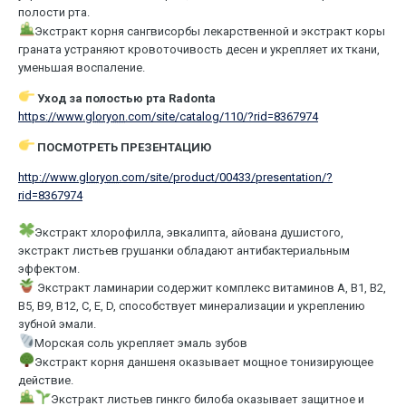
полости рта.
Экстракт корня сангвисорбы лекарственной и экстракт коры
граната устраняют кровоточивость десен и укрепляет их ткани,
уменьшая воспаление.
Уход за полостью рта Radonta
https://www.
gloryon
.com/site/catalog/110/?rid=8367974
ПОСМОТРЕТЬ ПРЕЗЕНТАЦИЮ
http://www.
gloryon
.com/site/product/00433/presentation/?
rid=8367974
⠀
Экстракт хлорофилла, эвкалипта, айована душистого,
экстракт листьев грушанки обладают антибактериальным
эффектом.
Экстракт ламинарии содержит комплекс витаминов A, B1, B2,
B5, B9, B12, C, E, D, способствует минерализации и укреплению
зубной эмали.
Морская соль укрепляет эмаль зубов
Экстракт корня даншеня оказывает мощное тонизирующее
действие.
Экстракт листьев гинкго билоба оказывает защитное и