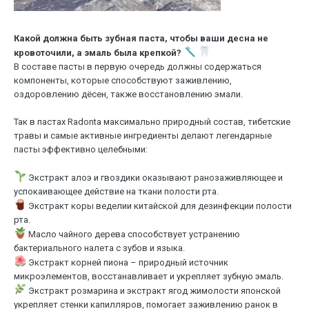
Какой должна быть зубная паста, чтобы ваши десна не
кровоточили, а эмаль была крепкой?
В составе пасты в первую очередь должны содержаться
компоненты, которые способствуют заживлению,
оздоровлению дёсен, также восстановлению эмали.
⠀
Так в пастах Radonta максимально природный состав, тибетские
травы и самые активные ингредиенты делают легендарные
пасты эффективно целебными:
⠀
Экстракт алоэ и гвоздики оказывают ранозаживляющее и
успокаивающее действие на ткани полости рта.
Экстракт коры веделии китайской для дезинфекции полости
рта.
Масло чайного дерева способствует устранению
бактериального налета с зубов и языка.
Экстракт корней пиона – природный источник
микроэлементов, восстанавливает и укрепляет зубную эмаль.
Экстракт розмарина и экстракт ягод жимолости японской
укрепляет стенки капилляров, помогает заживлению ранок в