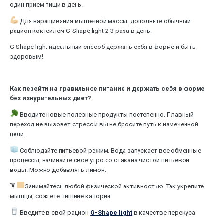
один прием пищи в день.
Для наращивания мышечной массы: дополните обычный
рацион коктейлем G-Shape light 2-3 раза в день.
G-Shape light идеальный способ держать себя в форме и быть
здоровым!
Как перейти на правильное питание и держать себя в форме
без изнурительных диет?
Вводите новые полезные продукты постепенно. Плавный
переход не вызовет стресс и вы не бросите путь к намеченной
цели.
Соблюдайте питьевой режим. Вода запускает все обменные
процессы, начинайте своё утро со стакана чистой питьевой
воды. Можно добавлять лимон.
🏋
Занимайтесь любой физической активностью. Так укрепите
мышцы, сожгёте лишние калории.
Введите в свой рацион
G-Shape light
в качестве перекуса