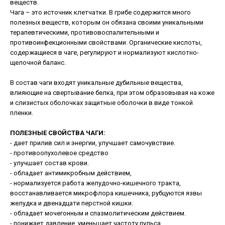
веществ.
Чага – это источник клетчатки. В грибе содержится много
полезных веществ, которым он обязана своими уникальными
терапевтическими, противовоспалительными и
противоинфекционными свойствами. Органические кислоты,
содержащиеся в чаге, регулируют и нормализуют кислотно-
щелочной баланс.
В состав чаги входят уникальные дубильные вещества,
влияющие на свертывание белка, при этом образовывая на коже
и слизистых оболочках защитные оболочки в виде тонкой
пленки.
ПОЛЕЗНЫЕ СВОЙСТВА ЧАГИ:
- дает прилив сил и энергии, улучшает самочувствие.
- противоопухолевое средство
- улучшает состав крови.
- обладает антимикробным действием,
- нормализуется работа желудочно-кишечного тракта,
восстанавливается микрофлора кишечника, рубцуются язвы
желудка и двенадцати перстной кишки.
- обладает мочегонным и спазмолитическим действием.
- понижает давление, уменьшает частоту пульса.