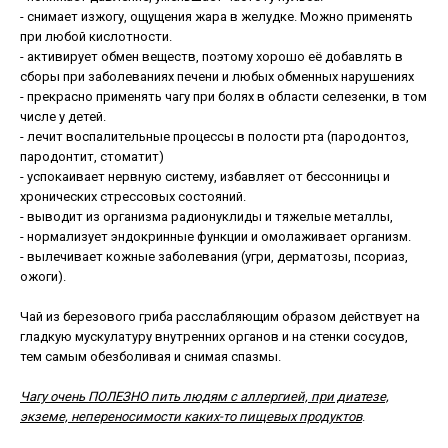
- снимает изжогу, ощущения жара в желудке. Можно применять
при любой кислотности.
- активирует обмен веществ, поэтому хорошо её добавлять в
сборы при заболеваниях печени и любых обменных нарушениях
- прекрасно применять чагу при болях в области селезенки, в том
числе у детей.
- лечит воспалительные процессы в полости рта (пародонтоз,
пародонтит, стоматит)
- успокаивает нервную систему, избавляет от бессонницы и
хронических стрессовых состояний.
- выводит из организма радионуклиды и тяжелые металлы,
- нормализует эндокринные функции и омолаживает организм.
- вылечивает кожные заболевания (угри, дерматозы, псориаз,
ожоги).
Чай из березового гриба расслабляющим образом действует на
гладкую мускулатуру внутренних органов и на стенки сосудов,
тем самым обезболивая и снимая спазмы.
Чагу очень ПОЛЕЗНО пить людям с аллергией, при диатезе,
экземе, непереносимости каких-то пищевых продуктов
.