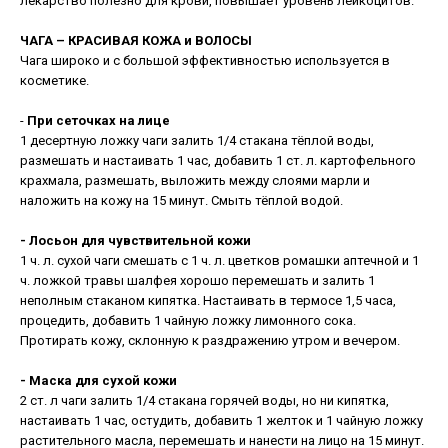
лекарство полезно для крови, повышает уровень лейкоцитов.
ЧАГА – КРАСИВАЯ КОЖА и ВОЛОСЫ
Чага широко и с большой эффективностью используется в
косметике.
-
При сеточках на лице
1 десертную ложку чаги залить 1/4 стакана тёплой воды,
размешать и настаивать 1 час, добавить 1 ст. л. картофельного
крахмала, размешать, выложить между слоями марли и
наложить на кожу на 15 минут. Смыть тёплой водой.
- Лосьон для чувствительной кожи
1 ч. л. сухой чаги смешать с 1 ч. л. цветков ромашки аптечной и 1
ч. ложкой травы шалфея хорошо перемешать и залить 1
неполным стаканом кипятка. Настаивать в термосе 1,5 часа,
процедить, добавить 1 чайную ложку лимонного сока.
Протирать кожу, склонную к раздражению утром и вечером.
- Маска для сухой кожи
2 ст. л чаги залить 1/4 стакана горячей воды, но ни кипятка,
настаивать 1 час, остудить, добавить 1 желток и 1 чайную ложку
растительного масла, перемешать и нанести на лицо на 15 минут.