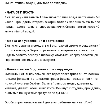
Смыть тёплой водой, умыться прохладной.
- ЧАГА ОТ ПЕРХОТИ
1 ст. ложку чаги залить 1 стаканом горячей воды, настаивать 6-8
часов. Процедить, втереть в корни волос и хорошо смочить все
пряди, надеть полиэтиленовую шапочку. Смыть настой через 40
минут тёплой водой.
- Маска для укрепления и роста волос
2 ст. л. отвара чаги смешать с 1 ст. ложкой свежего сока лука и 1
ст. ложкой мёда. Хорошо размешать, втереть в корни волос,
надеть полиэтиленовую шапочку, обмотать сверху полотенцем.
Через полчаса вымыть шампунем.
- Ванна с чагой бодрящая и тонизирующая
Смешать 1 ст. л. измельчённого берёзового гриба с 1 ст. ложкой
плодов фенхеля, 1 ст. ложкой травы фиалки трёхцветной и 1 ст.
ложкой листьев берёзы. Залить 1 литром воды, довести до
кипения, убавить огонь и кипятить 15 минут. Остудить, процедить,
вылить в ванну с температурой воды +37С.
Особых противопоказаний для употребления чаги нет. Гриб