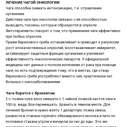
ЛЕЧЕНИЕ ЧАГОЙ ОНКОЛОГИИ
Чага способна снимать интоксикацию, т.е. отравление
организма.
Действие чаги при онкологии связано с её способностью
выводить токсины, которые образуются в опухоли.
Фитотерапевты говорят о том, что применение чаги эффективно
при любых опухолях.
Прием березового гриба останавливает и приводит к регрессии
рост злокачественных опухолей, восстанавливает иммунитет,
активизирует защитные функции организма и усиливает
эффективность онкологических лекарств. У официальной
медицины нет данных о полном излечении от рака при помощи
чаги, но есть подтверждения тому, что в местах, где отвар
березового гриба употребляют вместо чая, практически нет
больных с онкозаболеваниями.
Чага борется с бронхитом.
2 ч. ложки сока алоэ смешать с 1 чайной ложкой настоя чаги и
100 гр. меда. Все перемешать. Хранить в темном месте. Для
лечения бронхита нужно взять 1 десертную ложку смеси,
развести в стакане горячего обезжиренного молока и пить по
половине стакана утром и вечером за час до еды. Это же