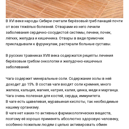
В XVI веке народы Сибири считали берёзовый гриб панацей почти
от всех тяжёлых болезней. Отварами из него лечили
заболевания сердечно-сосудистой системы, печени, почек,
лёгких, желудка и кишечника. Отвары в виде примочек
прикладывали к фурункулам, растирали больные суставы.
В русских травниках XVIII века содержатся рецепты лечения
берёзовым грибом онкологии и желудочно-кишечных
заболеваний.
Чага содержит минеральные соли. Содержание золы в ней
доходит до 15%. В состав чаги входят соли кремния, много
железа, кальция, магния, натрия, калия, цинка, меди и марганца.
Чага очень полезная для костей, сердца, иммунитета.
В чаге есть щавелевая, муравьиная кислоты, так необходимые
нашему организму.
В чаге нет каких-то активных фармакологических веществ,
поэтому её хорошо применять абсолютно здоровую человеку,
особенно пожилым людям с целью активировать обмен